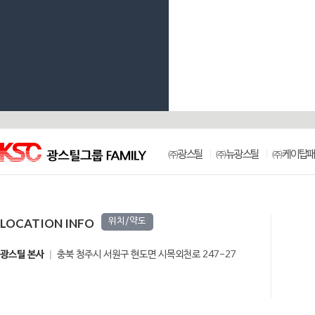
㈜광스틸
㈜뉴광스틸
㈜케이탑패
LOCATION INFO
위치/약도
광스틸 본사
충북 청주시 서원구 현도면 시목외천로 247-27